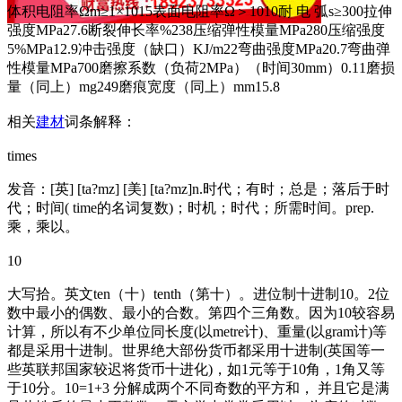
体积电阻率Ωm≥1×1015表面电阻率Ω＞1010耐 电 弧s≥300拉伸
强度MPa27.6断裂伸长率%238压缩弹性模量MPa280压缩强度
5%MPa12.9冲击强度（缺口）KJ/m22弯曲强度MPa20.7弯曲弹
性模量MPa700磨擦系数（负荷2MPa）（时间30mm）0.11磨损
量（同上）mg249磨痕宽度（同上）mm15.8
相关
建材
词条解释：
times
发音：[英] [ta?mz] [美] [ta?mz]n.时代；有时；总是；落后于时
代；时间( time的名词复数)；时机；时代；所需时间。prep.
乘，乘以。
10
大写拾。英文ten（十）tenth（第十）。进位制十进制10。2位
数中最小的偶数、最小的合数。第四个三角数。因为10较容易
计算，所以有不少单位同长度(以metre计)、重量(以gram计)等
都是采用十进制。世界绝大部份货币都采用十进制(英国等一
些英联邦国家较迟将货币十进化)，如1元等于10角，1角又等
于10分。10=1+3 分解成两个不同奇数的平方和， 并且它是满