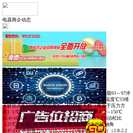
电器商企动态
聚四氟乙烯（PTFE）性能表
2023-04-16 浏览:
148
名称单位指 标密度㎏/m32.10-2.30×103结 晶 度%树脂93～97淬
火制品50～65不淬火制品63～85熔点℃3 27热变形温度℃55维
卡软化点℃110热分解温度℃＞415线膨系数（垂直于压力方
向）1/℃20～60℃ 10.3×10-520～100℃ 10.5×10-520～150℃
11.4×10-520～200℃ 12.8×10-5导热系数W/m.K0.256泊松比
（25℃）0.4折 光 率%1.37吸 水 率＜0.01对水的接触角
114°-115°表面胀力N/Cm18.5×10-5介电常数（10H2）≤1.8-2.2