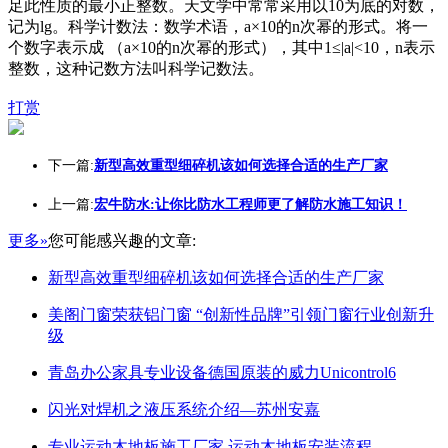
足此性质的最小正整数。天文学中常常采用以10为底的对数，
记为lg。科学计数法：数学术语，a×10的n次幂的形式。将一
个数字表示成 （a×10的n次幂的形式），其中1≤|a|<10，n表示
整数，这种记数方法叫科学记数法。
打赏
下一篇:
新型高效重型细碎机该如何选择合适的生产厂家
上一篇:
宏牛防水:让你比防水工程师更了解防水施工知识！
更多»
您可能感兴趣的文章:
新型高效重型细碎机该如何选择合适的生产厂家
美阁门窗荣获铝门窗 “创新性品牌”引领门窗行业创新升
级
青岛办公家具专业设备德国原装的威力Unicontrol6
闪光对焊机之液压系统介绍—苏州安嘉
专业运动木地板施工厂家 运动木地板安装流程