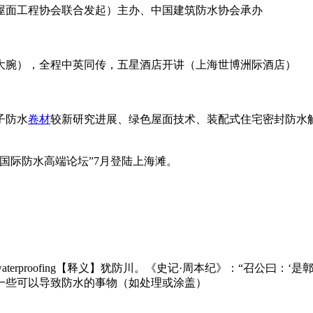
屋面工程协会联合发起）主办、中国建筑防水协会承办
大腕），全程中英同传，五星酒店开讲（上海世博洲际酒店）
子防水
卷材
较新研究进展、绿色屋面技术、装配式住宅密封防水
）国际防水高端论坛”7月登陆上海滩。
of,waterproofing【释义】犹防川。《史记·周本纪》：“召
、一些可以导致防水的事物（如处理或涂盖）