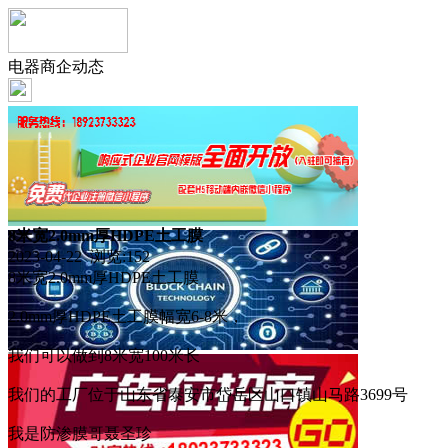
电器商企动态
8米宽2.0mm厚HDPE土工膜
2023-04-22 浏览:
152
8米宽2.0mm厚HDPE土工膜
2.0mm厚HDPE土工膜幅宽6-8米，
我们可以做到8米宽100米长
我们的工厂位于山东省泰安市岱岳区山口镇山马路3699号
我是防渗膜哥聂圣珍