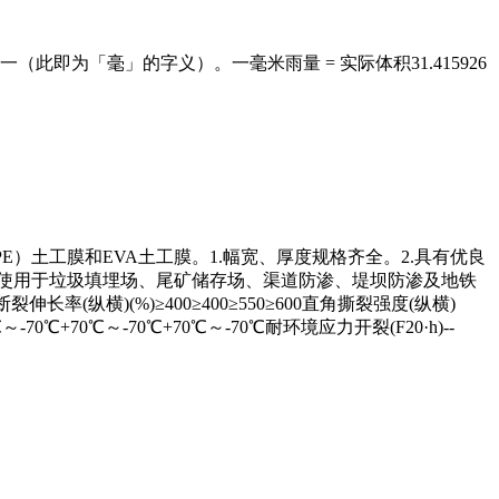
即为「毫」的字义）。一毫米雨量 = 实际体积31.415926
E）土工膜和EVA土工膜。1.幅宽、厚度规格齐全。2.具有优良
.使用于垃圾填埋场、尾矿储存场、渠道防渗、堤坝防渗及地铁
8断裂伸长率(纵横)(%)≥400≥400≥550≥600直角撕裂强度(纵横)
～-70℃+70℃～-70℃+70℃～-70℃耐环境应力开裂(F20·h)--