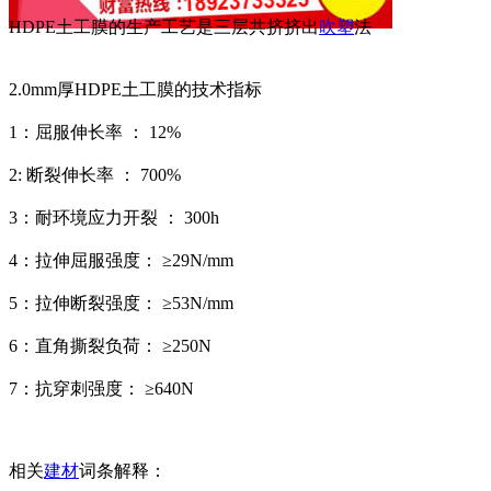
HDPE土工膜的生产工艺是三层共挤挤出
吹塑
法
2.0mm厚HDPE土工膜的技术指标
1：屈服伸长率 ： 12%
2: 断裂伸长率 ： 700%
3：耐环境应力开裂 ： 300h
4：拉伸屈服强度： ≥29N/mm
5：拉伸断裂强度： ≥53N/mm
6：直角撕裂负荷： ≥250N
7：抗穿刺强度： ≥640N
相关
建材
词条解释：