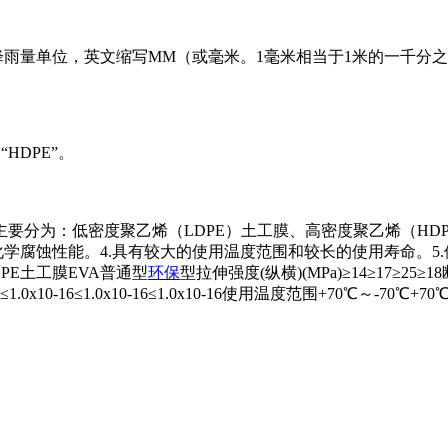
单位，英文缩写MM（或毫米。1毫米相当于1米的一千分之一（此
为“HDPE”。
要分为：低密度聚乙烯（LDPE）土工膜、高密度聚乙烯（HDP
化学腐蚀性能。4.具有较大的使用温度范围和较长的使用寿命。5
PE土工膜EVA普通型
环保
型拉伸强度(纵横)(MPa)≥14≥17≥25≥1
≤1.0
x10-16≤1.0
x10-16≤1.0
x10-16使用温度范围+70℃～-70℃+70℃