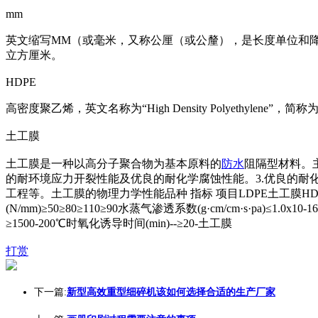
mm
英文缩写MM（或毫米，又称公厘（或公釐），是长度单位和降雨量
立方厘米。
HDPE
高密度聚乙烯，英文名称为“High Density Polyethylene”，简称
土工膜
土工膜是一种以高分子聚合物为基本原料的
防水
阻隔型材料。主
的耐环境应力开裂性能及优良的耐化学腐蚀性能。3.优良的耐
工程等。土工膜的物理力学性能品种 指标 项目LDPE土工膜HD
(N/mm)≥50≥80≥110≥90水蒸气渗透系数(g·cm/cm·s·pa)≤1.0
x10-16
≥1500-200℃时氧化诱导时间(min)--≥20-土工膜
打赏
下一篇:
新型高效重型细碎机该如何选择合适的生产厂家