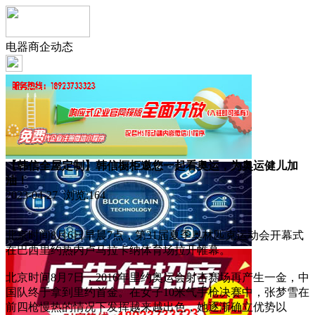
电器商企动态
【韩信全屋定制】韩信橱柜邀您一起看奥运，为奥运健儿加
油！
2023-04-27 浏览:
164
北京时间8月6日早晨7点，第31届夏季奥林匹克运动会开幕式
在巴西里约热内卢马拉卡纳体育场拉开帷幕。
北京时间8月7日，2016年里约奥运会射击赛场再产生一金，中
国队终于拿到里约首金。在女子10米气手枪决赛中，张梦雪在
前四枪慢热的情况下发挥越来越出色，她逐渐确立优势以