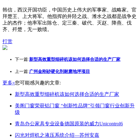
韩信，西汉开国功臣，中国历史上伟大的军事家、战略家。官
拜楚王、上大将军。他指挥的井陉之战、潍水之战都是战争史
上的杰作；他率军出陈仓、定三秦、破代、灭赵、降燕、伐
齐、歼楚，无一败绩。
打赏
下一篇:
新型高效重型细碎机该如何选择合适的生产厂家
上一篇:
广州金刚砂硬化剂耐磨地坪项目
更多»
您可能感兴趣的文章:
新型高效重型细碎机该如何选择合适的生产厂家
美阁门窗荣获铝门窗 “创新性品牌”引领门窗行业创新升
级
青岛办公家具专业设备德国原装的威力Unicontrol6
闪光对焊机之液压系统介绍—苏州安嘉