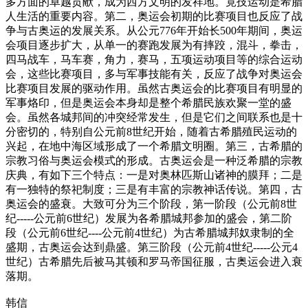
多方面的卓越贡献，成为西方文明的发祥地。竟技运动是希腊
人生活的重要内容。第二，奥运会初期的比赛项目也反应了战
争与古奥运的发展关系。从公元776年开始长500年期间，奥运
会项目逐步扩大，从单一的赛跑发展为有摔跤，混斗，拳击，
四马战车，马车赛，角力，赛马，五项运动项目等的综合运动
会，这些比赛项目，多与军事技能有关，反应了战争对奥运会
比赛项目发展的驱动作用。虽然古奥运会的比赛项目有明显的
军事烙印，但是奥运会本身却是整个希腊民族欢聚一堂的盛
会。虽然各城邦间的冲突经常发生，但是它们之间联系也是十
分密切的，特别自公元前8世纪开始，随着古希腊殖民运动的
兴起，在地中海区域形成了一个希腊文明圈。第三，古希腊的
宗教习俗与奥运会模式的形成。古奥运会是一种泛希腊的宗教
庆典，有如下三个特点：一是对奥林匹斯山诸神的膜拜；二是
有一独特的祭祀制度；三是有丰富的宗教神话传说。第四，古
奥运会的盛衰。大致可分为三个阶段，第一阶段（公元前8世
纪-----公元前6世纪）发展为各希腊城邦参加的盛会，第二阶
段（公元前6世纪----公元前4世纪）为古希腊城邦奴隶制的全
盛期，古奥运会达到鼎盛。第三阶段（公元前4世纪-----公元4
世纪）古希腊先后被马其顿和罗马帝国征服，古奥运会进入衰
落期。
韩信