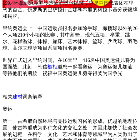
199.4环拿到冠军并创造新的奥运纪录，这是中国代表团在里
约的首金。俄罗斯的巴萨拉什金娜和希腊的科拉卡基分获银牌
和铜牌。
里约奥运会上，中国运动员报名参加除手球、橄榄球以外的26
个大项210个小项的比赛，其中射箭、现代五项、举重、跳
水、花样游泳、体操、蹦床、艺术体操、篮球、乒乓球、羽毛
球、高尔夫球等项目系满项报名参赛。
世界正式进入里约时间。在16天里，416名中国奥运健儿将为
国而战。此刻，韩信
橱柜
邀您一起看奥运，为奥运健儿加油！
等待他们的凯旋！祝福中国奥运健儿勇夺得奖为国争光！
相关
建材
词条解释：
奥运
第一，古希腊自然环境与竟技运动习俗的形成。优越的地理位
置，使古希腊成为多种文化的交汇之处，并因此加快了社会发
展的进程，在科学，文化，艺术和体育等领域里为人类做出了