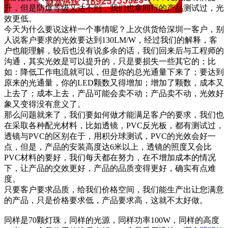
升，但是防爆等级又达不到，我们也拿同行的产品测试过，光
效更低。
今天为什么要说这样一个事情呢？上次供货给深圳一客户，别
人说客户要求的光效要达到130LM/W，经过我们的解释，客
户也能理解，较后也没有说多余的话，我们回来后与工程师的
沟通，其实光效是可以提升的，只是要损失一些其它的；比
如：降低工作电流就可以，但是你的总光通量下来了；要达到
原来的光通量，你的LED颗数又得增加；增加了颗数，成本又
上去了；成本上去，产品可能会卖不动；产品卖不动，光效好
象又变得没有意义了。
那么问题就来了，我们要如何做才能满足客户的要求，我们也
在采取各种配光材料，比如透镜，PVC反光板，都有测试过，
透镜与PVC的区别在于，用积分球测试，PVC的光效会好一
点，但是，产品的安装高度达6米以上，透镜的照度又会比
PVC材料的要好，我们每天都在努力，在不增加成本的情况
下，让产品的交效更好，产品的品质变得更好，确实有点难
度。
只要客户要求品质，给我们价格空间，我们能生产出让您满意
的产品，只是价格要求低，产品要求高，这就不太好做。
同样是70颗灯珠，同样的光源，同样功率100W，同样的高度