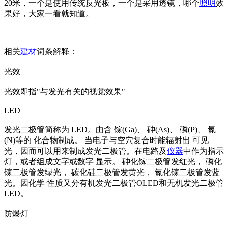
20米，一个是使用传统反光板，一个是采用透镜，哪个
照明
效
果好，大家一看就知道。
相关
建材
词条解释：
光效
光效即指"与发光有关的视觉效果"
LED
发光二极管简称为 LED。由含 镓(Ga)、 砷(As)、 磷(P)、 氮
(N)等的 化合物制成。 当电子与空穴复合时能辐射出 可见
光，因而可以用来制成发光二极管。在电路及
仪器
中作为指示
灯，或者组成文字或数字 显示。 砷化镓二极管发红光， 磷化
镓二极管发绿光， 碳化硅二极管发黄光， 氮化镓二极管发蓝
光。因化学 性质又分有机发光二极管OLED和无机发光二极管
LED。
防爆灯