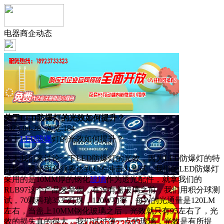
电器商企动态
关于LED防爆灯的光效如何提升？
2023-04-28 浏览:
184
关于
LED
防爆
灯的光效如何提升？
今天我们来讨论一下LED防爆灯的光效，因为LED防爆灯的特
殊性，透光面必须要达到4J的冲击力测试，我们的LED防爆灯
采用的是10MM厚的钢化
玻璃
作为透光配件，就拿我们的
RLB97这个产品来举例，在没有盖玻璃之前，我们用积分球测
试，70颗科瑞3535灯珠，120W功率，每W的光通量是120LM
左右，当盖上10MM钢化玻璃之后，光效就只有95左右了，光
效的损失真的很大，我们试过薄一点的玻璃，光效是有所提