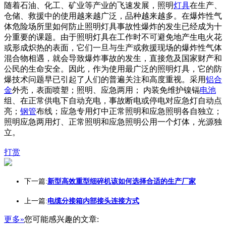
随着石油、化工、矿业等产业的飞速发展，照明
灯具
在生产、
仓储、救援中的使用越来越广泛，品种越来越多。在爆炸性气
体危险场所里如何防止照明灯具事故性爆炸的发生已经成为十
分重要的课题。由于照明灯具在工作时不可避免地产生电火花
或形成炽热的表面，它们一旦与生产或救援现场的爆炸性气体
混合物相遇，就会导致爆炸事故的发生，直接危及国家财产和
公民的生命安全。因此，作为使用最广泛的照明灯具，它的防
爆技术问题早已引起了人们的普遍关注和高度重视。采用
铝合
金
外壳，表面喷塑；照明、应急两用； 内装免维护镍镉
电池
组、在正常供电下自动充电，事故断电或停电对应急灯自动点
亮；
钢管
布线；应急专用灯中正常照明和应急照明各自独立；
照明应急两用灯、正常照明和应急照明公用一个灯体，光源独
立。
打赏
下一篇:
新型高效重型细碎机该如何选择合适的生产厂家
上一篇:
电缆分接箱内部接头连接方式
更多»
您可能感兴趣的文章: