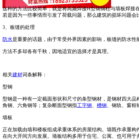
这种的方法比较简单，就是将高频焊接H型钢钢柱与墙板焊接
若是因为一些事情而引发了荷载问题，那么建筑的损坏问题会
3、板缝的处理
防水
是重要的话题，由于常受外界因素的影响，板缝的防水性
方法不多却各有千秋，因地适宜的选择才是真理。
相关
建材
词条解释：
型钢
型钢是一种有一定截面形状和尺寸的条型钢材，是钢材四大品种
角钢、六角钢等；复杂断面型钢指
工字钢
、
槽钢
、钢轨、窗框
墙板
正在加载由墙和楼板组成承重体系的房屋结构。墙既作承重构
在向大开间方向发展。墙板结构多用于住宅、公寓、也可用于