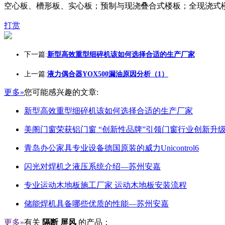
空心板、槽形板、实心板；预制与现浇叠合式楼板；全现浇式
打赏
下一篇:
新型高效重型细碎机该如何选择合适的生产厂家
上一篇:
液力偶合器YOX500漏油原因分析（1）
更多»
您可能感兴趣的文章:
新型高效重型细碎机该如何选择合适的生产厂家
美阁门窗荣获铝门窗 “创新性品牌”引领门窗行业创新升
青岛办公家具专业设备德国原装的威力Unicontrol6
闪光对焊机之液压系统介绍—苏州安嘉
专业运动木地板施工厂家 运动木地板安装流程
储能焊机具备哪些优质的性能—苏州安嘉
更多»
有关
隔断 屏风
的产品：