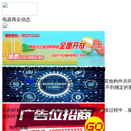
电器商企动态
高频焊接H型钢是怎样与其他构件连接的-华夏天信
2024-05-17 浏览:
231
高频焊接H
型钢
的使用从来都不是单一的，它常与其他构件共
地将它们拼在一起就行了，这只会使建成的建筑达不到规定的
1、柔性连接
它的好处在于允许高频焊接H型钢钢柱与墙板的连接过程中，
起到不错的抗震防噪效果。
2、刚性连接